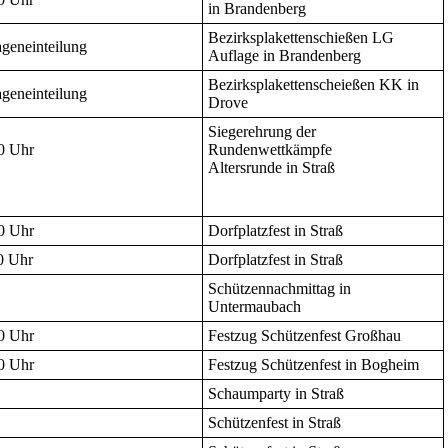
in Brandenberg
Bezirksplakettenschießen LG
Lageneinteilung
Auflage in Brandenberg
Bezirksplakettenscheießen KK in
Lageneinteilung
Drove
Siegerehrung der
0 Uhr
Rundenwettkämpfe
Altersrunde in Straß
0 Uhr
Dorfplatzfest in Straß
0 Uhr
Dorfplatzfest in Straß
Schützennachmittag in
Untermaubach
0 Uhr
Festzug Schützenfest Großhau
0 Uhr
Festzug Schützenfest in Bogheim
Schaumparty in Straß
Schützenfest in Straß